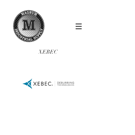
XEBEC
sales@magnumindsu
pply.com
Tel.:
(619)-200-5515